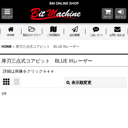
BM ONLINE SHOP
メニュー
カート
ログイン
HOME
製品カテゴリー
ご利用案内
会社概要
ごあいさつ
お問い合わせ
HOME
>
厚刃三点式コアビット BLUE IIIレーザー
厚刃三点式コアビット BLUE IIIレーザー
詳細は画像をクリック↓↓↓
表示順変更
閉じる
2
件
サブカテゴリ
:
表示数
: