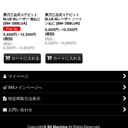
並び順
:
厚刃三点式コアビット
厚刃三点式コアビット
BLUE IIIレーザー 旭ねじ
BLUE IIIレーザー ノート
[
BM-3BBLUA
]
ンねじ
[
BM-3BBLUN
]
絞り込む
5,800
円
～13,500
円
(税別)
5,800
円
～13,500
円
(
税込
:
(税別)
6,380
円
～14,850
円
)
(
税込
:
6,380
円
～14,850
円
)
カートに入れる
カートに入れる
マイページ
BMメインページへ
特定商取引法表示
お問い合わせ
Copyright©
Bit Machine
All Rights Reserved.