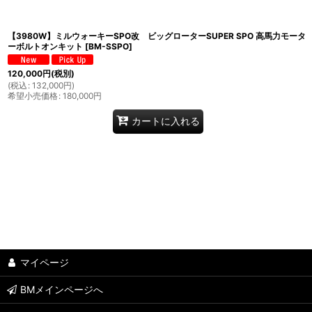
【3980W】ミルウォーキーSPO改 ビッグローターSUPER SPO 高馬力モータ
ーボルトオンキット
[
BM-SSPO
]
120,000
円
(税別)
(
税込
:
132,000
円
)
希望小売価格
:
180,000
円
カートに入れる
マイページ
BMメインページへ