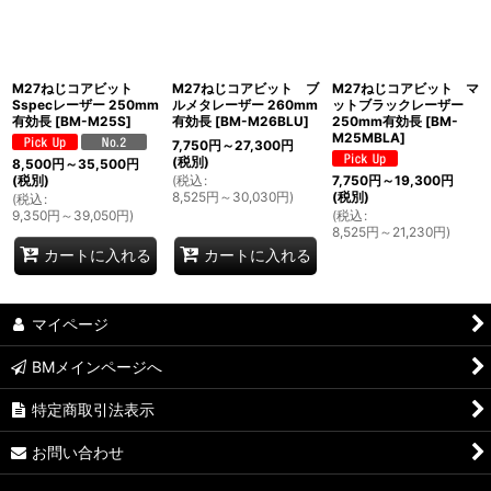
表示数
:
並び順
:
M27ねじコアビット
M27ねじコアビット ブ
M27ねじコアビット マ
Sspecレーザー 250mm
ルメタレーザー 260mm
ットブラックレーザー
有効長
[
BM-M25S
]
有効長
[
BM-M26BLU
]
250mm有効長
[
BM-
絞り込む
M25MBLA
]
7,750
円
～27,300
円
(税別)
8,500
円
～35,500
円
(
税込
:
(税別)
7,750
円
～19,300
円
8,525
円
～30,030
円
)
(税別)
(
税込
:
9,350
円
～39,050
円
)
(
税込
:
8,525
円
～21,230
円
)
カートに入れる
カートに入れる
マイページ
BMメインページへ
特定商取引法表示
お問い合わせ