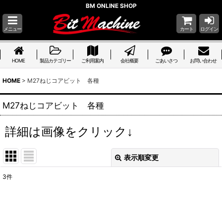
BM ONLINE SHOP
メニュー
カート
ログイン
HOME
製品カテゴリー
ご利用案内
会社概要
ごあいさつ
お問い合わせ
HOME
>
M27ねじコアビット 各種
M27ねじコアビット 各種
詳細は画像をクリック↓
表示順変更
閉じる
3
件
サブカテゴリ
: