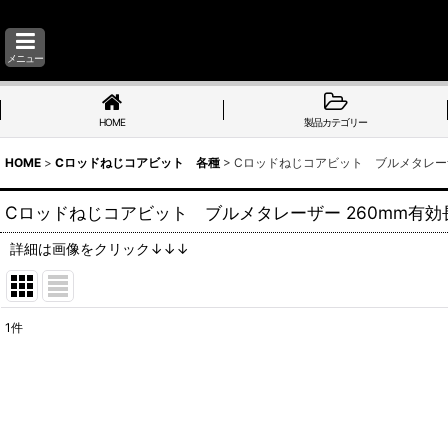
メニュー
HOME
製品カテゴリー
HOME
>
Cロッドねじコアビット 各種
>
Cロッドねじコアビット ブルメタレーザー
Cロッドねじコアビット ブルメタレーザー 260mm有効長【
詳細は画像をクリック↓↓↓
1
件
表示数
:
並び順
: