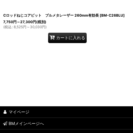
Cロッドねじコアビット ブルメタレーザー 260mm有効長
[
BM-C26BLU
]
7,750
円
～27,300
円
(税別)
(
税込
:
8,525
円
～30,030
円
)
カートに入れる
マイページ
BMメインページへ