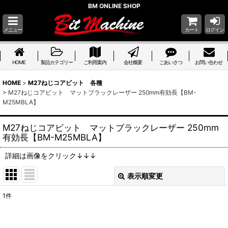
BM ONLINE SHOP
メニュー
カート
ログイン
HOME
製品カテゴリー
ご利用案内
会社概要
ごあいさつ
お問い合わせ
HOME
>
M27ねじコアビット 各種
>
M27ねじコアビット マットブラックレーザー 250mm有効長【BM-
M25MBLA】
M27ねじコアビット マットブラックレーザー 250mm
有効長【BM-M25MBLA】
詳細は画像をクリック↓↓↓
表示順変更
閉じる
1
件
表示数
: