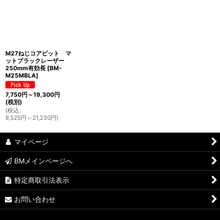
並び順
:
絞り込む
M27ねじコアビット マ
ットブラックレーザー
250mm有効長
[
BM-
M25MBLA
]
7,750
円
～19,300
円
(税別)
(
税込
:
8,525
円
～21,230
円
)
マイページ
BMメインページへ
特定商取引法表示
お問い合わせ