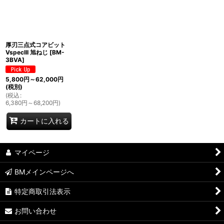
絞り込む
厚刃三点式コアビット
VspecIII 旭ねじ
[
BM-
3BVA
]
5,800
円
～62,000
円
(税別)
(
税込
:
6,380
円
～68,200
円
)
カートに入れる
マイページ
BMメインページへ
特定商取引法表示
お問い合わせ