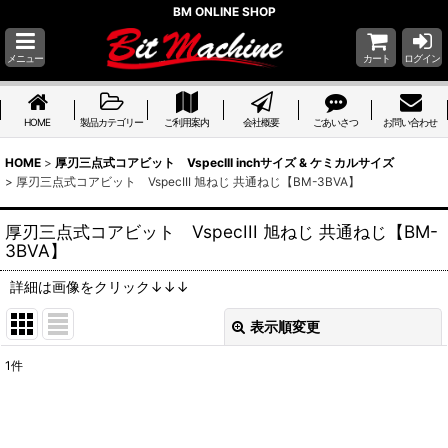
BM ONLINE SHOP
メニュー
カート
ログイン
HOME
製品カテゴリー
ご利用案内
会社概要
ごあいさつ
お問い合わせ
HOME
>
厚刃三点式コアビット VspecIII inchサイズ & ケミカルサイズ
>
厚刃三点式コアビット VspecIII 旭ねじ 共通ねじ【BM-3BVA】
厚刃三点式コアビット VspecIII 旭ねじ 共通ねじ【BM-
3BVA】
詳細は画像をクリック↓↓↓
表示順変更
閉じる
1
件
表示数
:
並び順
: