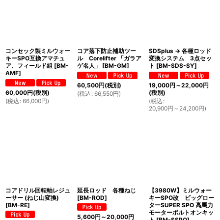
コンセック製ミルウォー
コア落下防止補助ツー
SDSplus → 各種ロッド
キーSPO互換アマチュ
ル Corelifter 「ガラア
変換システム 3点セッ
ア、フィールド組
[
BM-
ゲ名人」
[
BM-GM
]
ト
[
BM-SDS-SY
]
AMF
]
60,500
円
(税別)
19,000
円
～22,000
円
60,000
円
(税別)
(税別)
(
税込
:
66,550
円
)
(
税込
:
66,000
円
)
(
税込
:
20,900
円
～24,200
円
)
コアドリル回転軸レジュ
延長ロッド 各種ねじ
【3980W】ミルウォー
ーサー (ねじ山変換)
[
BM-ROD
]
キーSPO改 ビッグロー
[
BM-RE
]
ターSUPER SPO 高馬力
モーターボルトオンキッ
5,600
円
～20,000
円
ト
[
BM-SSPO
]