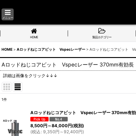
メニュー
HOME
製品カテゴリー
HOME
>
Aロッドねじコアビット Vspecレーザー
>
Aロッドねじコアビット Vsp
Aロッドねじコアビット Vspecレーザー 370mm有効長【
詳細は画像をクリック↓↓↓
1
件
表示数
:
Aロッドねじコアビット Vspecレーザー 370mm有
並び順
:
8,500
円
～84,000
円
(税別)
(
税込
:
9,350
円
～92,400
円
)