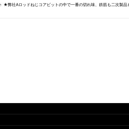
絞り込む
ビット ★弊社Aロッドねじコアビットの中で一番の切れ味、鉄筋も二次製