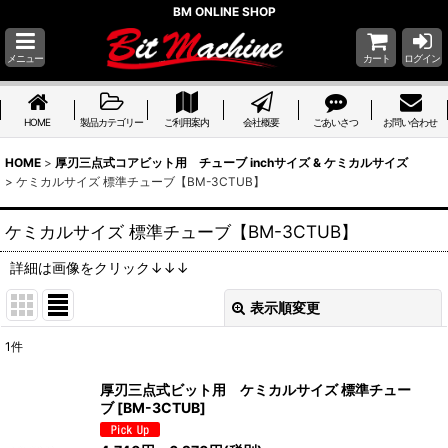
BM ONLINE SHOP
メニュー
カート
ログイン
HOME
製品カテゴリー
ご利用案内
会社概要
ごあいさつ
お問い合わせ
HOME
>
厚刃三点式コアビット用 チューブ inchサイズ & ケミカルサイズ
>
ケミカルサイズ 標準チューブ【BM-3CTUB】
ケミカルサイズ 標準チューブ【BM-3CTUB】
詳細は画像をクリック↓↓↓
表示順変更
閉じる
1
件
表示数
:
厚刃三点式ビット用 ケミカルサイズ 標準チュー
ブ
[
BM-3CTUB
]
並び順
: