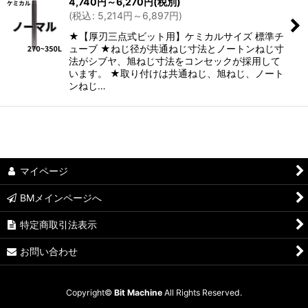
4,740
円
～6,270
円
(税別)
(
税込
:
5,214
円
～6,897
円
)
絞り込む
★【厚刃三点式ビット用】ケミカルサイズ 標準チ
ューブ ★ねじ径が共通ねじ寸法とノートンねじ寸
法がシブヤ、旭ねじ寸法をコンセックが採用して
います。 ★取り付けは共通ねじ、旭ねじ、ノート
ンねじ…
マイページ
BMメインページへ
特定商取引法表示
お問い合わせ
Copyright©
Bit Machine
All Rights Reserved.