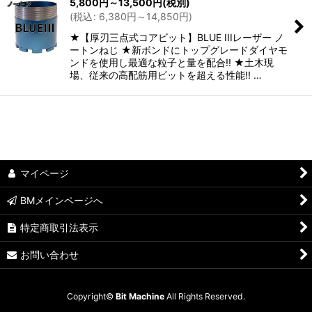
5,800
円
～13,500
円
(税別)
(
税込
:
6,380
円
～14,850
円
)
絞り込む
★【厚刃三点式コアビット】BLUE IIIレーザー ノ
ートンねじ ★新ボンドにトップグレードダイヤモ
ンドを使用し最適な粒子と量を配合!! ★土木現
場、従来の高配筋用ビットを超える性能!! …
マイページ
BMメインページへ
特定商取引法表示
お問い合わせ
Copyright©
Bit Machine
All Rights Reserved.