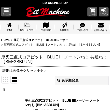
BM ONLINE SHOP
メニュー
カート
ログイン
HOME
製品カテゴリー
ご利用案内
会社概要
ごあいさつ
お問い合わせ
HOME
>
厚刃三点式コアビット BLUE IIIレーザー
>
厚刃三点式コアビット BLUE III ノートンねじ 共通ねじ【BM-3BBLUN】
厚刃三点式コアビット BLUE III ノートンねじ 共通ねじ
【BM-3BBLUN】
詳細は画像をクリック↓↓↓
表示順変更
閉じる
1
件
表示数
:
厚刃三点式コアビット BLUE IIIレーザー ノート
ンねじ
[
BM-3BBLUN
]
並び順
: